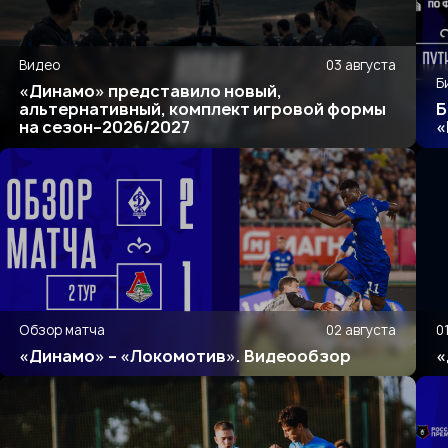
Видео
03 августа
Б
«Динамо» представило новый,
альтернативный, комплект игровой формы
Б
на сезон–2026/2027
«
Обзор матча
02 августа
0
«Динамо» – «Локомотив». Видеообзор
«