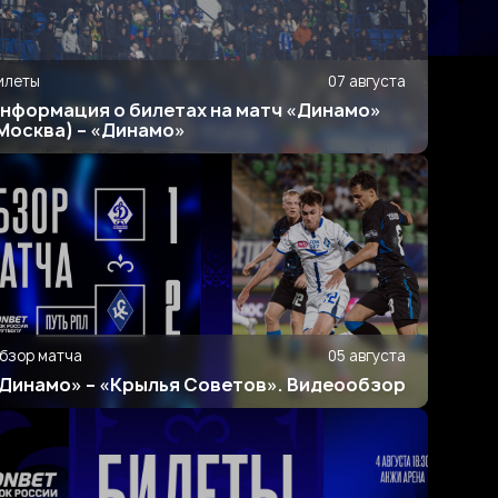
илеты
07 августа
нформация о билетах на матч «Динамо»
Москва) – «Динамо»
бзор матча
05 августа
Динамо» – «Крылья Советов». Видеообзор