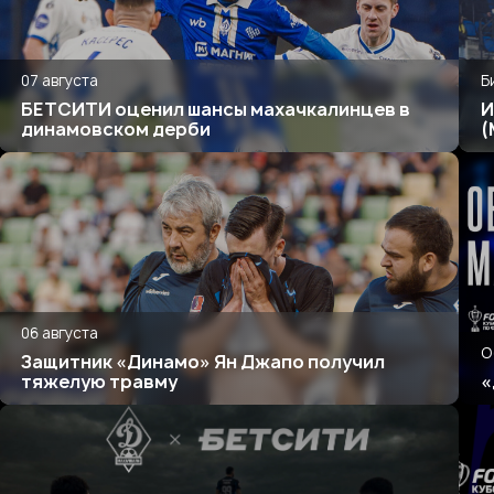
07 августа
Б
БЕТСИТИ оценил шансы махачкалинцев в
И
динамовском дерби
(
06 августа
О
Защитник «Динамо» Ян Джапо получил
тяжелую травму
«