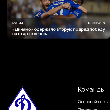
Матчи
01 августа
«Динамо» одержало вторую подряд победу
на старте сезона
Команды
Основной соста
Персонал