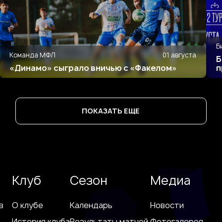
Б
Команда МФЛ
01 августа
Б
«Динамо» сыграло вничью с «Факелом»
п
ПОКАЗАТЬ ЕЩЕ
Клуб
Сезон
Медиа
в
О клубе
Календарь
Новости
История клуба
Результаты матчей
Фотогалерея