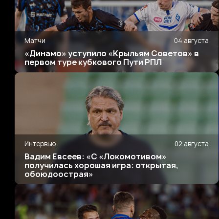
Матчи
04 августа
«Динамо» уступило «Крыльям Советов» в
первом туре кубкового Пути РПЛ
Интервью
02 августа
Вадим Евсеев: «С «Локомотивом»
получилась хорошая игра: открытая,
обоюдоострая»